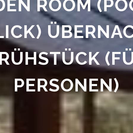
EN ROOM (PO
LICK) ÜBERNA
FRÜHSTÜCK (FÜ
PERSONEN)