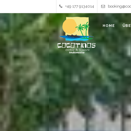
+49 177 9134014
booking@coc
HOME
ÜBE