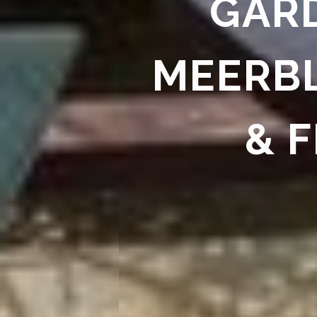
GARD
MEERB
& 