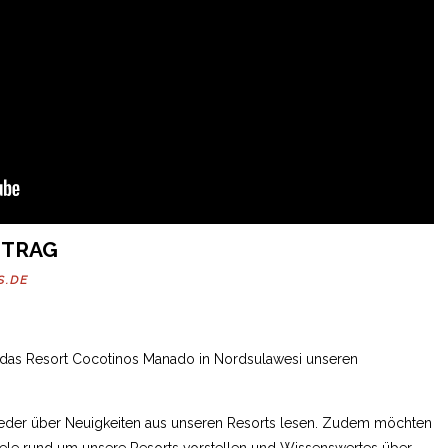
ITRAG
S.DE
r das Resort Cocotinos Manado in Nordsulawesi unseren
wieder über Neuigkeiten aus unseren Resorts lesen. Zudem möchten
ele rund um unsere Resorts vorstellen und Wissenswertes über