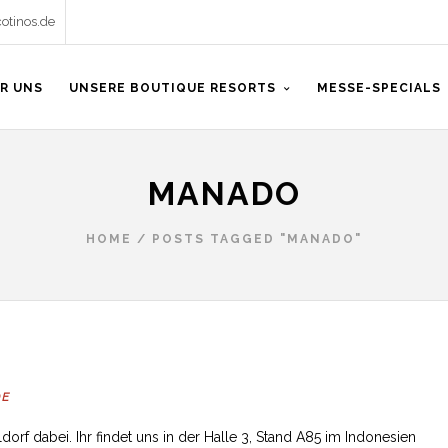
otinos.de
R UNS
UNSERE BOUTIQUE RESORTS
MESSE-SPECIALS
MANADO
HOME
/
POSTS TAGGED "MANADO"
DE
orf dabei. Ihr findet uns in der Halle 3, Stand A85 im Indonesien